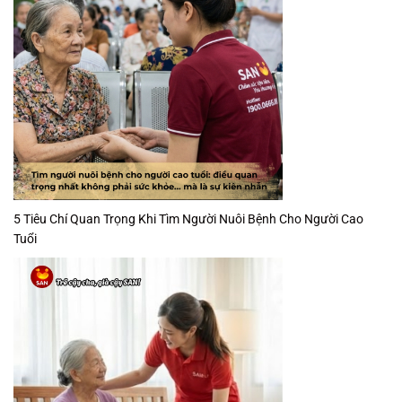
5 Tiêu Chí Quan Trọng Khi Tìm Người Nuôi Bệnh Cho Người Cao
Tuổi