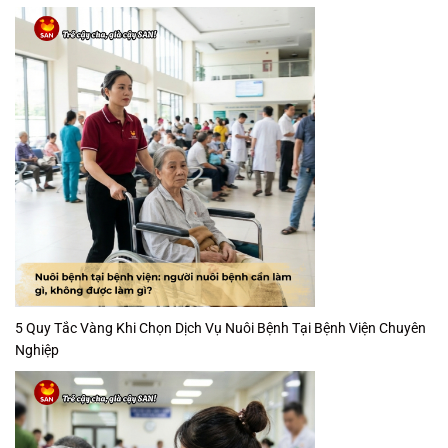
5 Quy Tắc Vàng Khi Chọn Dịch Vụ Nuôi Bệnh Tại Bệnh Viện Chuyên
Nghiệp