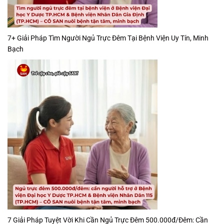
7+ Giải Pháp Tìm Người Ngủ Trực Đêm Tại Bệnh Viện Uy Tín, Minh
Bạch
7 Giải Pháp Tuyệt Vời Khi Cần Ngủ Trực Đêm 500.000đ/Đêm: Cần