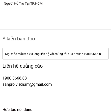
Người Hỗ Trợ Tại TP.HCM
Ý kiến bạn đọc
Mọi thắc mắc xin vui lòng liên hệ với chúng tôi qua hotline 1900.0666.88
Liên hệ quảng cáo
1900.0666.88
sanpro.vietnam@gmail.com
Hợp tác nội dung