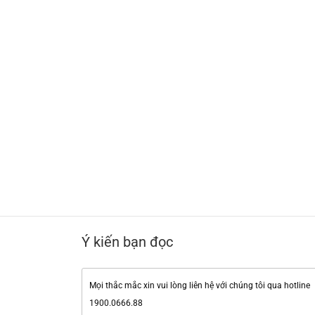
Ý kiến bạn đọc
Mọi thắc mắc xin vui lòng liên hệ với chúng tôi qua hotline
1900.0666.88