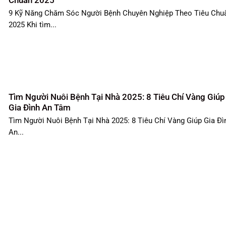
Chuẩn 2025
9 Kỹ Năng Chăm Sóc Người Bệnh Chuyên Nghiệp Theo Tiêu Chu
2025 Khi tìm...
Tìm Người Nuôi Bệnh Tại Nhà 2025: 8 Tiêu Chí Vàng Giúp
Gia Đình An Tâm
Tìm Người Nuôi Bệnh Tại Nhà 2025: 8 Tiêu Chí Vàng Giúp Gia Đì
An...