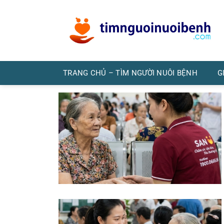
Bỏ
qua
nội
dung
TRANG CHỦ – TÌM NGƯỜI NUÔI BỆNH
G