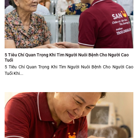
5 Tiêu Chí Quan Trọng Khi Tìm Người Nuôi Bệnh Cho Người Cao
Tuổi
5 Tiêu Chí Quan Trọng Khi Tìm Người Nuôi Bệnh Cho Người Cao
Tuổi Khi...