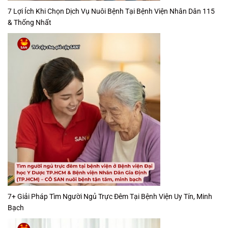
7 Lợi Ích Khi Chọn Dịch Vụ Nuôi Bệnh Tại Bệnh Viện Nhân Dân 115
& Thống Nhất
7+ Giải Pháp Tìm Người Ngủ Trực Đêm Tại Bệnh Viện Uy Tín, Minh
Bạch