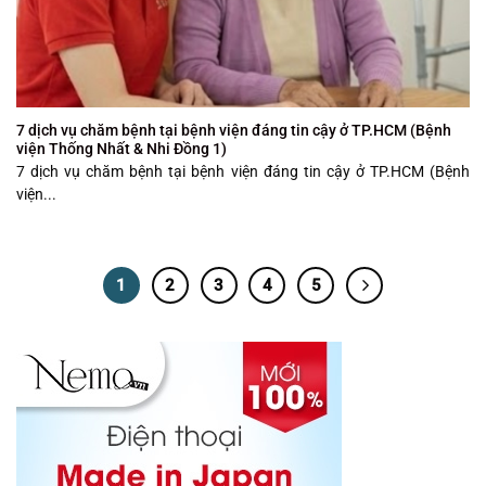
7 dịch vụ chăm bệnh tại bệnh viện đáng tin cậy ở TP.HCM (Bệnh
viện Thống Nhất & Nhi Đồng 1)
7 dịch vụ chăm bệnh tại bệnh viện đáng tin cậy ở TP.HCM (Bệnh
viện...
1
2
3
4
5