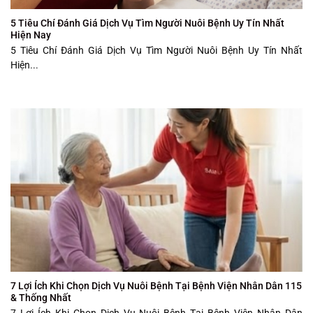
5 Tiêu Chí Đánh Giá Dịch Vụ Tìm Người Nuôi Bệnh Uy Tín Nhất
Hiện Nay
5 Tiêu Chí Đánh Giá Dịch Vụ Tìm Người Nuôi Bệnh Uy Tín Nhất
Hiện...
7 Lợi Ích Khi Chọn Dịch Vụ Nuôi Bệnh Tại Bệnh Viện Nhân Dân 115
& Thống Nhất
7 Lợi Ích Khi Chọn Dịch Vụ Nuôi Bệnh Tại Bệnh Viện Nhân Dân