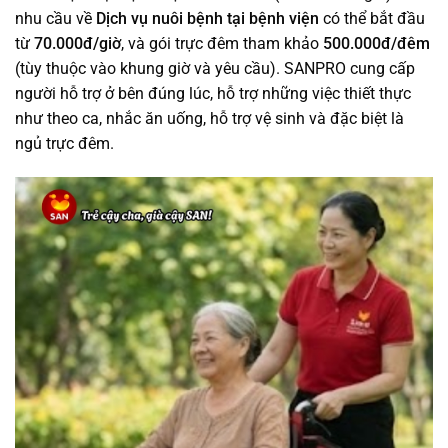
nhu cầu về
Dịch vụ nuôi bệnh tại bệnh viện
có thể bắt đầu
từ
70.000đ/giờ
, và gói trực đêm tham khảo
500.000đ/đêm
(tùy thuộc vào khung giờ và yêu cầu). SANPRO cung cấp
người hỗ trợ ở bên đúng lúc, hỗ trợ những việc thiết thực
như theo ca, nhắc ăn uống, hỗ trợ vệ sinh và đặc biệt là
ngủ trực đêm.