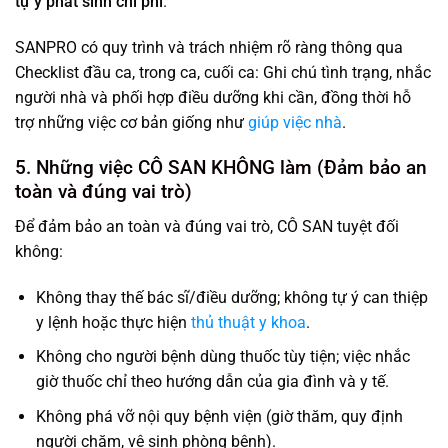
tự ý phát sinh chi phí
.
SANPRO có quy trình và trách nhiệm rõ ràng thông qua
Checklist đầu ca, trong ca, cuối ca: Ghi chú tình trạng, nhắc
người nhà và phối hợp điều dưỡng khi cần, đồng thời hỗ
trợ những việc cơ bản giống như
giúp việc nhà
.
5. Những việc CÔ SAN KHÔNG làm (Đảm bảo an
toàn và đúng vai trò)
Để đảm bảo an toàn và đúng vai trò, CÔ SAN tuyệt đối
không:
Không thay thế bác sĩ/điều dưỡng; không tự ý can thiệp
y lệnh hoặc thực hiện
thủ thuật y khoa
.
Không cho người bệnh dùng thuốc tùy tiện; việc nhắc
giờ thuốc chỉ theo hướng dẫn của gia đình và y tế.
Không phá vỡ nội quy bệnh viện (giờ thăm, quy định
người chăm, vệ sinh phòng bệnh).