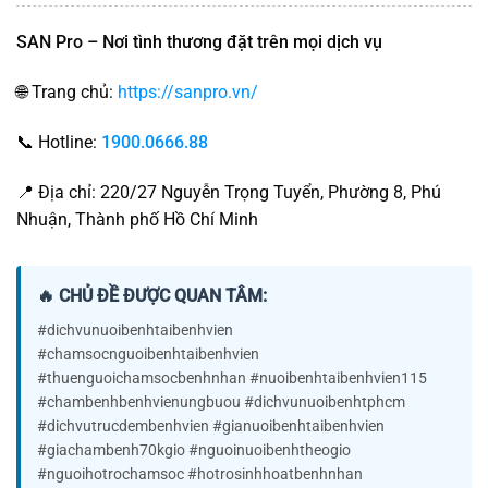
SAN Pro – Nơi tình thương đặt trên mọi dịch vụ
🌐 Trang chủ:
https://sanpro.vn/
📞 Hotline:
1900.0666.88
📍 Địa chỉ: 220/27 Nguyễn Trọng Tuyển, Phường 8, Phú
Nhuận, Thành phố Hồ Chí Minh
🔥 CHỦ ĐỀ ĐƯỢC QUAN TÂM:
#dichvunuoibenhtaibenhvien
#chamsocnguoibenhtaibenhvien
#thuenguoichamsocbenhnhan #nuoibenhtaibenhvien115
#chambenhbenhvienungbuou #dichvunuoibenhtphcm
#dichvutrucdembenhvien #gianuoibenhtaibenhvien
#giachambenh70kgio #nguoinuoibenhtheogio
#nguoihotrochamsoc #hotrosinhhoatbenhnhan